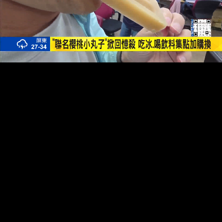
00:15
01:46
載
取
入
消
完
靜
畢
:
音
33.26%
(M)