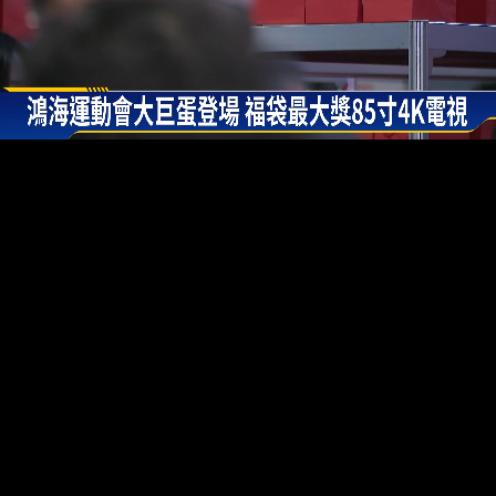
00:15
02:16
載
取
入
消
完
靜
畢
:
音
25.65%
(M)